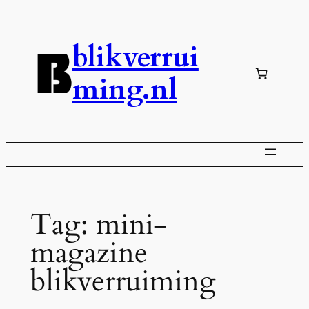
Ga
naar
blikverrui
de
inhoud
ming.nl
Tag:
mini-
magazine
blikverruiming