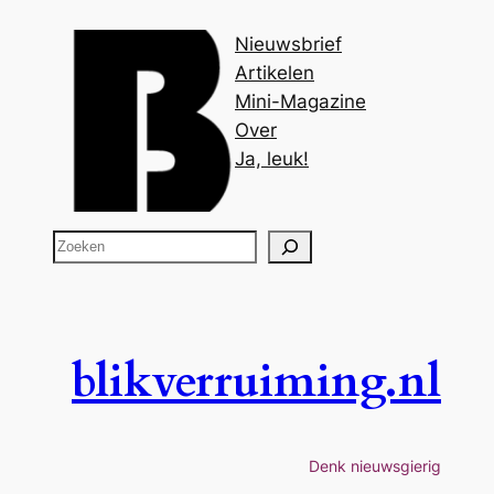
Nieuwsbrief
Artikelen
Mini-Magazine
Over
Ja, leuk!
Z
o
e
k
e
blikverruiming.nl
n
Denk nieuwsgierig