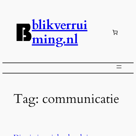
Ga
naar
blikverrui
de
inhoud
ming.nl
Tag:
communicatie