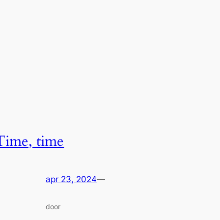
Time, time
apr 23, 2024
—
door