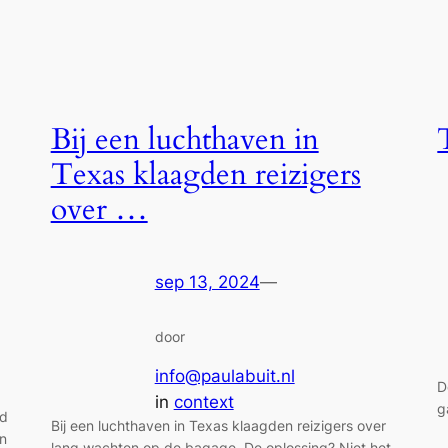
Bij een luchthaven in
Texas klaagden reizigers
over …
sep 13, 2024
—
door
info@paulabuit.nl
D
in
context
g
nd
Bij een luchthaven in Texas klaagden reizigers over
en
lang wachten op de bagage. De oplossing? Niet het