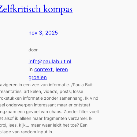
Zelfkritisch kompas
nov 3, 2025
—
door
info@paulabuit.nl
in
context
, 
leren
groeien
avigeren in een zee van informatie. /Paula Buit
resentaties, artikelen, video’s, posts; losse
rokstukken informatie zonder samenhang. Ik vind
eel onderwerpen interessant maar er ontstaat
angzaam een gevoel van chaos. Zonder filter voelt
et alsof ik alleen maar fragmenten verzamel. Ik
crol, lees, kijk… maar waar leidt het toe? Een
ollage van random input in…