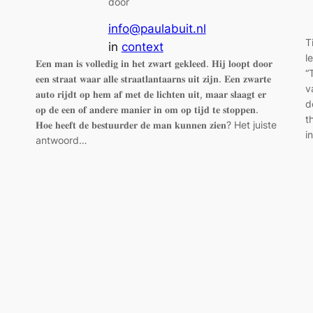
door
info@paulabuit.nl
T
in
context
l
𝐄𝐞𝐧 𝐦𝐚𝐧 𝐢𝐬 𝐯𝐨𝐥𝐥𝐞𝐝𝐢𝐠 𝐢𝐧 𝐡𝐞𝐭 𝐳𝐰𝐚𝐫𝐭 𝐠𝐞𝐤𝐥𝐞𝐞𝐝. 𝐇𝐢𝐣 𝐥𝐨𝐨𝐩𝐭 𝐝𝐨𝐨𝐫
“
𝐞𝐞𝐧 𝐬𝐭𝐫𝐚𝐚𝐭 𝐰𝐚𝐚𝐫 𝐚𝐥𝐥𝐞 𝐬𝐭𝐫𝐚𝐚𝐭𝐥𝐚𝐧𝐭𝐚𝐚𝐫𝐧𝐬 𝐮𝐢𝐭 𝐳𝐢𝐣𝐧. 𝐄𝐞𝐧 𝐳𝐰𝐚𝐫𝐭𝐞
v
𝐚𝐮𝐭𝐨 𝐫𝐢𝐣𝐝𝐭 𝐨𝐩 𝐡𝐞𝐦 𝐚𝐟 𝐦𝐞𝐭 𝐝𝐞 𝐥𝐢𝐜𝐡𝐭𝐞𝐧 𝐮𝐢𝐭, 𝐦𝐚𝐚𝐫 𝐬𝐥𝐚𝐚𝐠𝐭 𝐞𝐫
d
𝐨𝐩 𝐝𝐞 𝐞𝐞𝐧 𝐨𝐟 𝐚𝐧𝐝𝐞𝐫𝐞 𝐦𝐚𝐧𝐢𝐞𝐫 𝐢𝐧 𝐨𝐦 𝐨𝐩 𝐭𝐢𝐣𝐝 𝐭𝐞 𝐬𝐭𝐨𝐩𝐩𝐞𝐧.
t
𝐇𝐨𝐞 𝐡𝐞𝐞𝐟𝐭 𝐝𝐞 𝐛𝐞𝐬𝐭𝐮𝐮𝐫𝐝𝐞𝐫 𝐝𝐞 𝐦𝐚𝐧 𝐤𝐮𝐧𝐧𝐞𝐧 𝐳𝐢𝐞𝐧? Het juiste
i
antwoord…