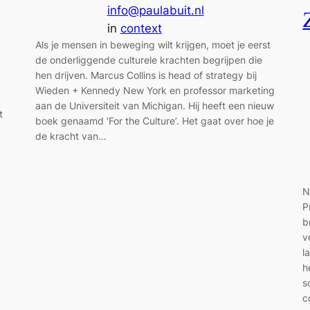
info@paulabuit.nl
in
context
Als je mensen in beweging wilt krijgen, moet je eerst
de onderliggende culturele krachten begrijpen die
hen drijven. Marcus Collins is head of strategy bij
Wieden + Kennedy New York en professor marketing
aan de Universiteit van Michigan. Hij heeft een nieuw
t
boek genaamd ‘For the Culture’. Het gaat over hoe je
de kracht van…
N
P
b
v
l
h
s
c