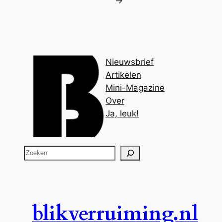
→
Nieuwsbrief
Artikelen
Mini-Magazine
Over
Ja, leuk!
Z
o
e
k
e
blikverruiming.nl
n