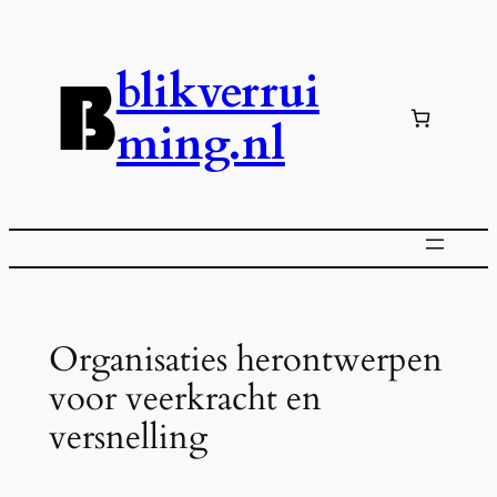
Ga
naar
blikverrui
de
inhoud
ming.nl
Organisaties herontwerpen
voor veerkracht en
versnelling