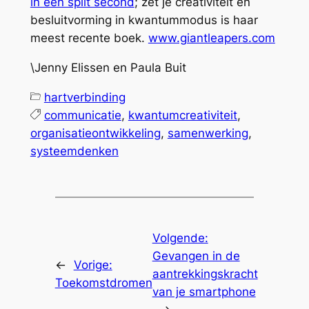
in een split second
; zet je creativiteit en
besluitvorming in kwantummodus is haar
meest recente boek.
www.giantleapers.com
\Jenny Elissen en Paula Buit
hartverbinding
communicatie
, 
kwantumcreativiteit
, 
organisatieontwikkeling
, 
samenwerking
, 
systeemdenken
Volgende:
Gevangen in de
←
Vorige:
aantrekkingskracht
Toekomstdromen
van je smartphone