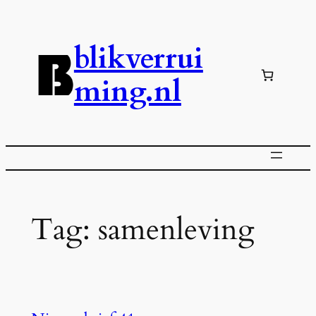
Ga
naar
blikverrui
de
inhoud
ming.nl
Tag:
samenleving