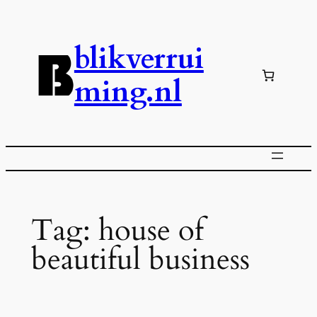
Ga
naar
blikverrui
de
inhoud
ming.nl
Tag:
house of
beautiful business