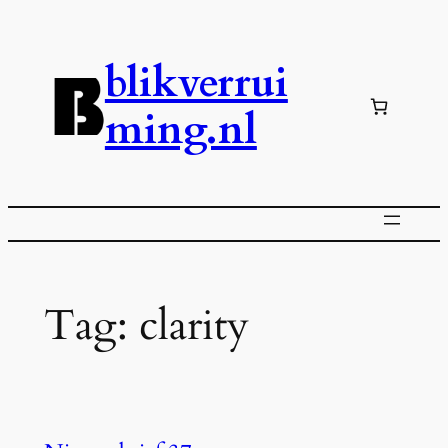
Ga
naar
blikverrui
de
inhoud
ming.nl
Tag:
clarity