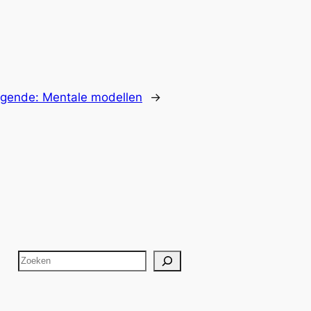
lgende:
Mentale modellen
→
Z
o
e